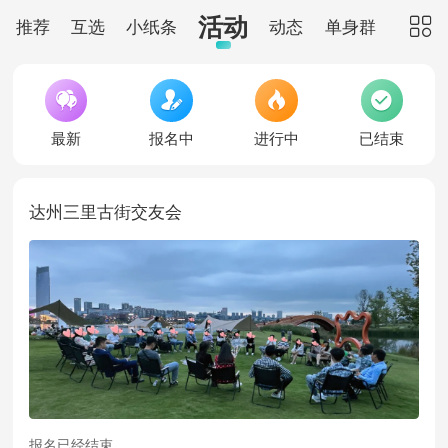
活动
推荐
互选
小纸条
动态
单身群
红娘





最新
报名中
进行中
已结束
达州三里古街交友会
报名已经结束