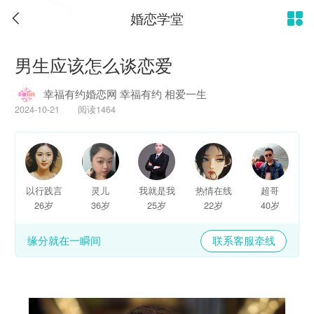
婚恋学堂


男生应该怎么谈恋爱
幸福有约婚恋网 幸福有约 相爱一生
2024-10-21 阅读1464
以行践言
灵儿
我就是我
热情在线
超哥
26岁
36岁
25岁
22岁
40岁
缘分就在一瞬间
联系客服牵线