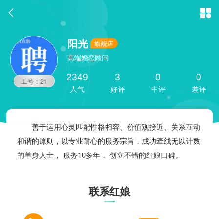


阳光
旗舰店
高端婚恋顾问
2349
3
0
0
工号：21
人气
好评
中评
差评
善于运用心灵匹配性格相容、价值观接近、关系互动
和谐的原则，以专业耐心的服务宗旨，成功牵线无以计数
的单身人士， 服务10多年
，
创立不错的红娘口碑。
联系红娘