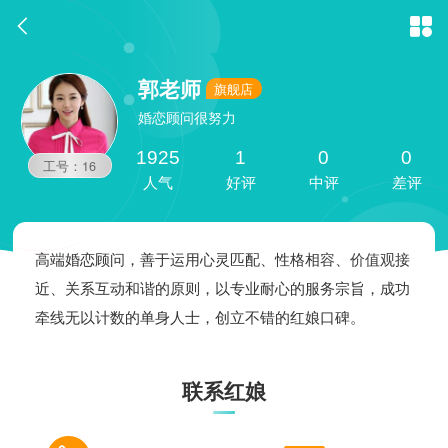


郭老师
旗舰店
婚恋顾问很努力
1925
1
0
0
工号：16
人气
好评
中评
差评
高端婚恋顾问，善于运用心灵匹配、性格相容、价值观接
近、关系互动和谐的原则，以专业耐心的服务宗旨，成功
牵线无以计数的单身人士，创立不错的红娘口碑。
联系红娘