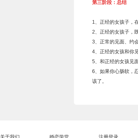
第三阶段：总结
1、正经的女孩子，
2、正经的女孩子，
3、正常的见面、约
4、正经的女孩和你
5、和正经的女孩见
6、如果你心肠软，
该了。
关于我们
婚恋学堂
注册登录