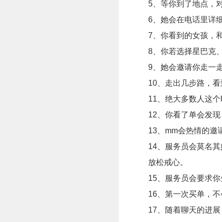
5、等你到了地点，
6、她会在电话里详
7、你看到的女孩，
8、你若选择星巴克
9、她会邀请你走一
10、走出几步路，
11、绝大多数人这
12、你看了单会发
13、mm会热情的
14、服务员会莫名
放松戒心。
15、服务员会要求
16、第一次买单，
17、随着聊天的进