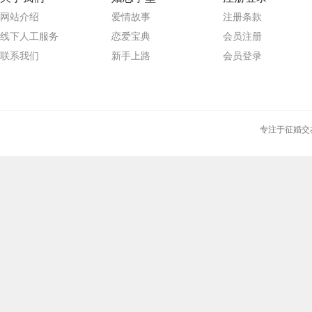
网站介绍
爱情故事
注册条款
线下人工服务
恋爱宝典
会员注册
联系我们
新手上路
会员登录
专注于征婚交