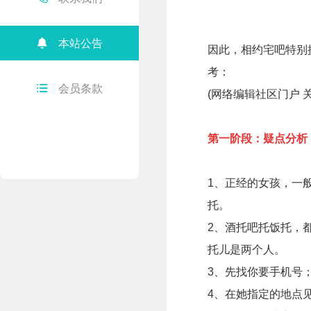

本站公告
因此，相约宅吧特别
考：

会员条款
(网络编辑社区门户 
第一阶段：疑点分析
1、正经的女孩，一
托。
2、酒托吧托饭托，
托儿是两个人。
3、先找你要手机号；
4、在她指定的地点