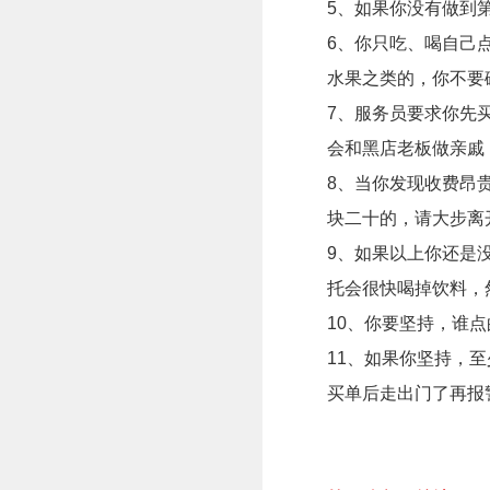
5、如果你没有做到
6、你只吃、喝自己
水果之类的，你不要
7、服务员要求你先
会和黑店老板做亲戚
8、当你发现收费昂
块二十的，请大步离
9、如果以上你还是
托会很快喝掉饮料，
10、你要坚持，谁
11、如果你坚持，
买单后走出门了再报