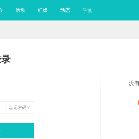
会
活动
红娘
动态
学堂
登录
没
忘记密码？