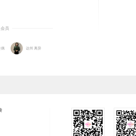
入会员
丧偶
达州 离异
录